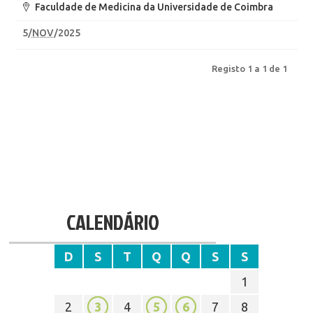
Faculdade de Medicina da Universidade de Coimbra
5
/
NOV
/2025
Registo 1 a 1 de 1
CALENDÁRIO
D
S
T
Q
Q
S
S
1
2
3
4
5
6
7
8