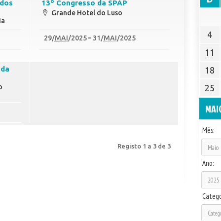
ados
13º Congresso da SPAP
Grande Hotel do Luso
ia
4
29
/
MAI
/2025
31
/
MAI
/2025
11
 da
18
o
25
MAI
Mês:
Registo 1 a 3 de 3
Ano:
Catego