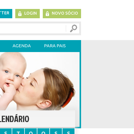
TTER
LOGIN
NOVO SÓCIO
AGENDA
PARA PAIS
LENDÁRIO
S
T
Q
Q
S
S