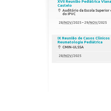
XVII Reunião Pediátrica Vian
Castelo
Auditório da Escola Superior
do IPVC
28
/
NOV
/2025
29
/
NOV
/2025
IX Reunião de Casos Clínicos
Reumatologia Pediátrica
CMIN-ULSSA
28
/
NOV
/2025