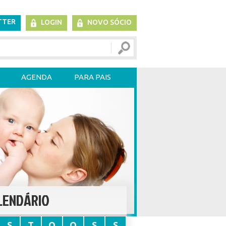
TTER
LOGIN
NOVO SÓCIO
AGENDA
PARA PAIS
LENDÁRIO
S
T
Q
Q
S
S