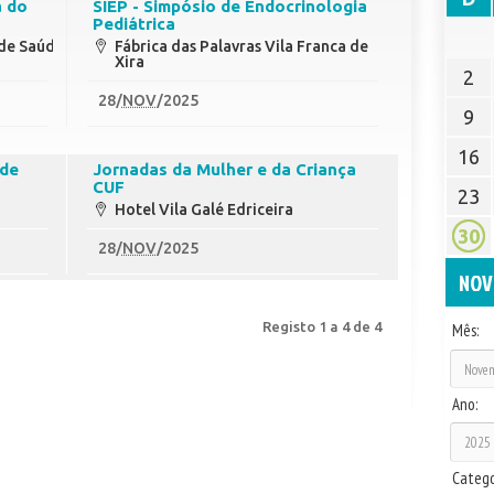
a do
SIEP - Simpósio de Endocrinologia
Pediátrica
 de Saúde
Fábrica das Palavras Vila Franca de
Xira
2
28
/
NOV
/2025
9
16
 de
Jornadas da Mulher e da Criança
CUF
23
Hotel Vila Galé Edriceira
30
28
/
NOV
/2025
NOV
Registo 1 a 4 de 4
Mês:
Ano:
Catego