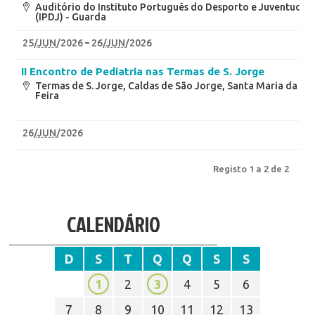
Auditório do Instituto Português do Desporto e Juventude
(IPDJ) - Guarda
25
/
JUN
/2026
26
/
JUN
/2026
II Encontro de Pediatria nas Termas de S. Jorge
Termas de S. Jorge, Caldas de São Jorge, Santa Maria da
Feira
26
/
JUN
/2026
Registo 1 a 2 de 2
CALENDÁRIO
D
S
T
Q
Q
S
S
1
2
3
4
5
6
7
8
9
10
11
12
13