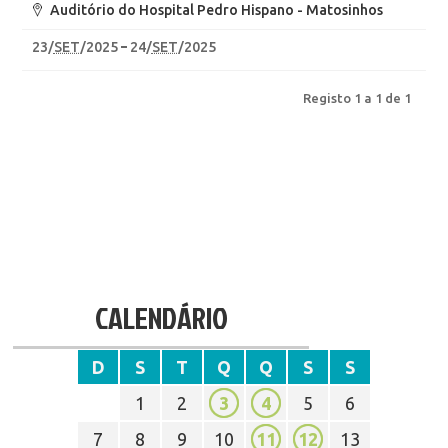
Auditório do Hospital Pedro Hispano - Matosinhos
23
/
SET
/2025
24
/
SET
/2025
Registo 1 a 1 de 1
CALENDÁRIO
D
S
T
Q
Q
S
S
1
2
3
4
5
6
7
8
9
10
11
12
13