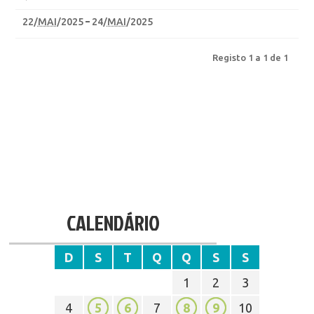
22
/
MAI
/2025
24
/
MAI
/2025
Registo 1 a 1 de 1
CALENDÁRIO
D
S
T
Q
Q
S
S
1
2
3
4
5
6
7
8
9
10