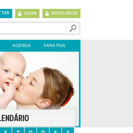
TTER
LOGIN
NOVO SÓCIO
AGENDA
PARA PAIS
LENDÁRIO
S
T
Q
Q
S
S