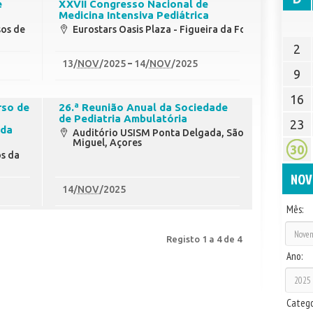
e
XXVII Congresso Nacional de
Medicina Intensiva Pediátrica
sos de
Eurostars Oasis Plaza - Figueira da Foz
2
13
/
NOV
/2025
14
/
NOV
/2025
9
16
rso de
26.ª Reunião Anual da Sociedade
de Pediatria Ambulatória
23
 da
Auditório USISM Ponta Delgada, São
Miguel, Açores
30
os da
NOV
14
/
NOV
/2025
Mês:
Registo 1 a 4 de 4
Ano:
Catego